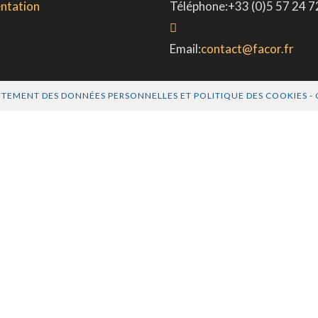
ntation
Téléphone:
+33 (0)5 57 24 7
Email:
contact@facor.fr
ITEMENT DES DONNÉES PERSONNELLES ET POLITIQUE DES COOKIES
- 